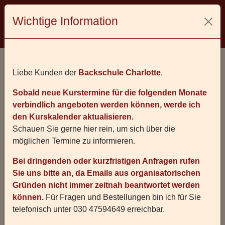
Wichtige Information
Kursangebot
Liebe Kunden der
Backschule Charlotte
,
Sobald neue Kurstermine für die folgenden Monate
Juli 2026
August 2026
verbindlich angeboten werden können, werde ich
den Kurskalender aktualisieren.
September 2026
Oktober 2026
Schauen Sie gerne hier rein, um sich über die
möglichen Termine zu informieren.
*
Teilnahme außenstehender Personen durch Kunden nicht
Bei dringenden oder kurzfristigen Anfragen rufen
gewünscht.
Sie uns bitte an, da Emails aus organisatorischen
Gründen nicht immer zeitnah beantwortet werden
können.
Für Fragen und Bestellungen bin ich für Sie
Preise und Kursinformationen ⇩
telefonisch unter 030 47594649 erreichbar.